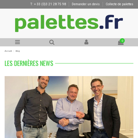
T: + 33 (0)3 21 28 75 98
Demander un devis
Collecte de palettes
0
Accueil
Blog
LES DERNIÈRES NEWS