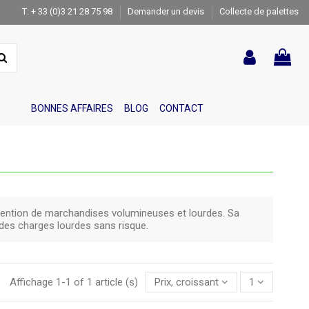
T: + 33 (0)3 21 28 75 98
Demander un devis
Collecte de palettes
BONNES AFFAIRES
BLOG
CONTACT
nutention de marchandises volumineuses et lourdes. Sa
 des charges lourdes sans risque.
Affichage 1-1 of 1 article (s)
Prix, croissant
1