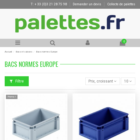
T: + 33 (0)3 21 28 75 98
Demander un devis
Collecte de palettes
0
Accueil
Bacs et caisses
Bacs normes Europe
BACS NORMES EUROPE
Filtre
Prix, croissant
10
Promo !