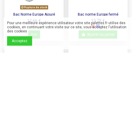
Rupture de stock
Bac Norme Europe Ajouré
Bac norme Europe fermé
600x400x220 - Basicline
600x400x120 - Silverline
12,66 €
13,79 €
Pour une meilleure expérience utilisateur votre site palettes.fr utilise des
cookies, en continuant votre visite sur ce site, vous acceptez l'utilisation
des cookies
Voir
Ajouter au panier
Acceptez
Bac norme Europe
Bac norme Europe fermé
600x400x240mm - 47 L,
600x400x180 - Silverline
15,17 €
14,89 €
Ouverture frontale
Ajouter au panier
Ajouter au panier