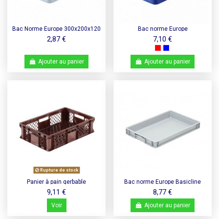
Bac Norme Europe 300x200x120
Bac norme Europe
- Silverline - Occasion
300x200x120mm - Silverline
2,87 €
7,10 €
Ajouter au panier
Ajouter au panier
Rupture de stock
Panier à pain gerbable
Bac norme Europe Basicline
600x400x150mm, 29 L
600x400x70mm
9,11 €
8,77 €
Voir
Ajouter au panier