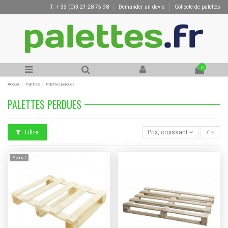
T: + 33 (0)3 21 28 75 98
Demander un devis
Collecte de palettes
0
Accueil
Palettes
Palettes perdues
PALETTES PERDUES
Filtre
Prix, croissant
7
Promo !